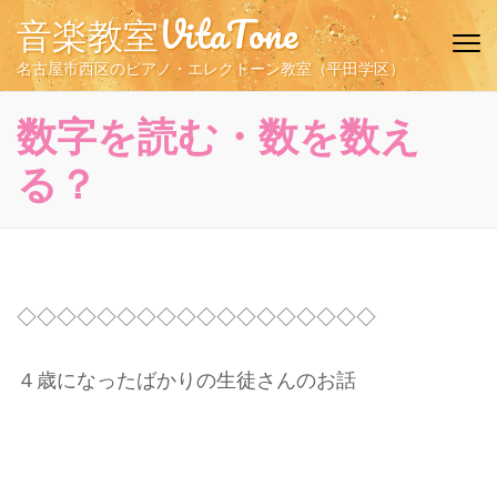
コ
音楽教室VitaTone
ン
テ
名古屋市西区のピアノ・エレクトーン教室（平田学区）
ン
ツ
数字を読む・数を数え
へ
る？
ス
キ
ッ
プ
(Enter
を
◇◇◇◇◇◇◇◇◇◇◇◇◇◇◇◇◇◇
押
す)
４歳になったばかりの生徒さんのお話