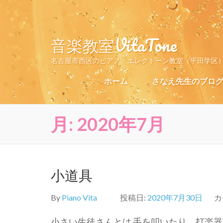
コ
ン
テ
音楽教室VitaTone
ン
ツ
名古屋市西区のピアノ・エレクトーン教室（平田学区
へ
ス
ホーム
さなえ先生のブロ
キ
ッ
プ
月:
2020年7月
(Enter
を
押
す)
小道具
By
Piano Vita
投稿日:
2020年7月30日
カ
小さい生徒さんとは 手を叩いたり、打楽器