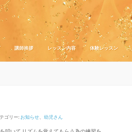
）
グ
講師挨拶
レッスン内容
体験レッスン
テゴリー:
お知らせ
、
幼児さん
を叩いて リズムを覚えてもらう為の練習を …