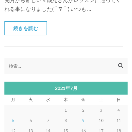
先月から新しい４歳児さんがレッスンに通ってく
れる事になりました(⌒∇⌒) いつも …
続きを読む
検
索:
2021年7月
月
火
水
木
金
土
日
1
2
3
4
5
6
7
8
9
10
11
12
13
14
15
16
17
18