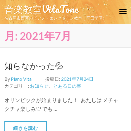
コ
音楽教室VitaTone
ン
テ
名古屋市西区のピアノ・エレクトーン教室（平田学区）
ン
ツ
月:
2021年7月
へ
ス
キ
ッ
知らなかった💦
プ
(Enter
By
Piano Vita
投稿日:
2021年7月24日
を
カテゴリー:
お知らせ
、
とある日の事
押
す)
オリンピックが始まりました！ あたしは メチャ
クチャ楽しみ♡ でも …
続きを読む