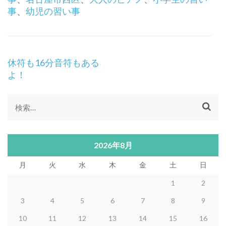
事
、
幼児の習い事
投
休符も16分音符もある
稿
よ！
ナ
ビ
ゲ
検
ー
索:
シ
ョ
2026年8月
ン
月
火
水
木
金
土
日
1
2
3
4
5
6
7
8
9
10
11
12
13
14
15
16