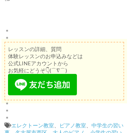
＊
＊
レッスンの詳細、質問
体験レッスンのお申込みなどは
公式LINEアカウントから
お気軽にどうぞ👇(⌒∇⌒)
＊
＊
＊
エレクトーン教室
、
ピアノ教室
、
中学生の習い
事
、
名古屋市西区
、
大人のピアノ
、
小学生の習い