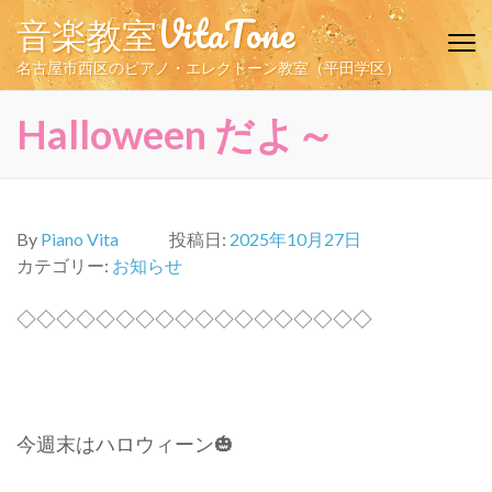
コ
音楽教室VitaTone
ン
テ
名古屋市西区のピアノ・エレクトーン教室（平田学区）
ン
ツ
Halloween だよ～
へ
ス
キ
ッ
By
Piano Vita
投稿日:
2025年10月27日
プ
カテゴリー:
お知らせ
(Enter
を
◇◇◇◇◇◇◇◇◇◇◇◇◇◇◇◇◇◇
押
す)
今週末はハロウィーン🎃