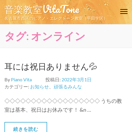
コ
音楽教室VitaTone
ン
テ
名古屋市西区のピアノ・エレクトーン教室（平田学区）
ン
ツ
タグ:
オンライン
へ
ス
キ
ッ
耳には祝日ありません💦
プ
(Enter
By
Piano Vita
投稿日:
2022年3月1日
を
カテゴリー:
お知らせ
、
頑張るみんな
押
す)
◇◇◇◇◇◇◇◇◇◇◇◇◇◇◇◇◇◇ うちの教
室は基本、祝日はお休みです！ &n …
続きを読む