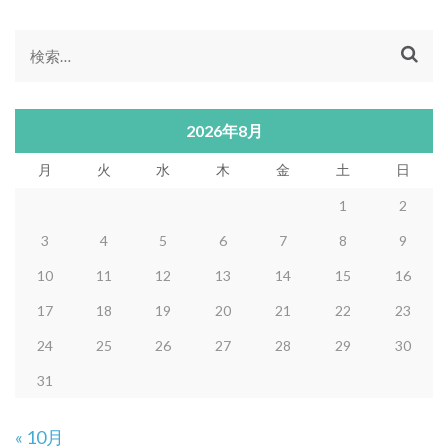
ナ
定
定
定
ビ
検
ペ
ペ
ペ
ゲ
索:
ー
ー
ー
ー
シ
2026年8月
ョ
ジ
ジ
ジ
ン
月
火
水
木
金
土
日
1
2
3
4
5
6
7
8
9
10
11
12
13
14
15
16
17
18
19
20
21
22
23
24
25
26
27
28
29
30
31
« 10月