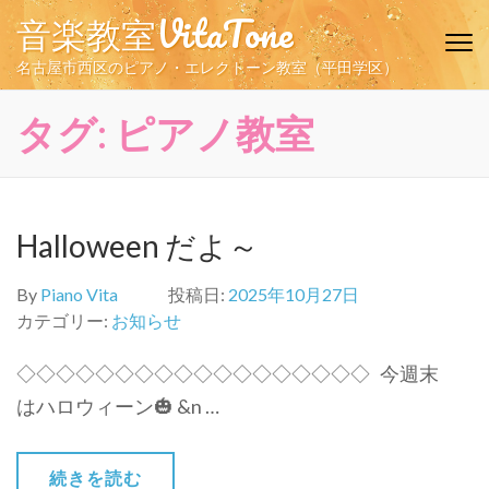
コ
音楽教室VitaTone
ン
テ
名古屋市西区のピアノ・エレクトーン教室（平田学区）
ン
ツ
タグ:
ピアノ教室
へ
ス
キ
ッ
Halloween だよ～
プ
(Enter
By
Piano Vita
投稿日:
2025年10月27日
を
カテゴリー:
お知らせ
押
す)
◇◇◇◇◇◇◇◇◇◇◇◇◇◇◇◇◇◇ 今週末
はハロウィーン🎃 &n …
続きを読む