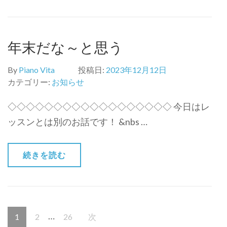
年末だな～と思う
By
Piano Vita
投稿日:
2023年12月12日
カテゴリー:
お知らせ
◇◇◇◇◇◇◇◇◇◇◇◇◇◇◇◇◇◇ 今日はレ
ッスンとは別のお話です！ &nbs …
続きを読む
投
…
固
固
固
1
2
26
次
稿