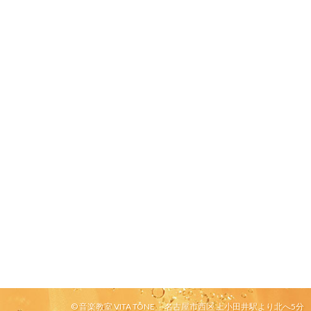
ビ
ペ
ペ
ゲ
ー
ー
ー
シ
ョ
ジ
ジ
ン
© 音楽教室 VITA TONE 名古屋市西区 上小田井駅より北へ5分