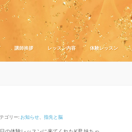
）
グ
講師挨拶
レッスン内容
体験レッスン
テゴリー:
お知らせ
、
指先と脳
日の体験レッスンに来てくれたK君 妹ちゃ …