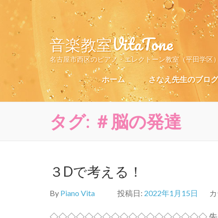
コ
ン
テ
音楽教室VitaTone
ン
ツ
名古屋市西区のピアノ・エレクトーン教室（平田学区
へ
ス
ホーム
さなえ先生のブロ
キ
ッ
プ
タグ:
＃脳の発達
(Enter
を
押
す)
３Dで考える！
By
Piano Vita
投稿日:
2022年1月15日
カ
◇◇◇◇◇◇◇◇◇◇◇◇◇◇◇◇◇◇ 先