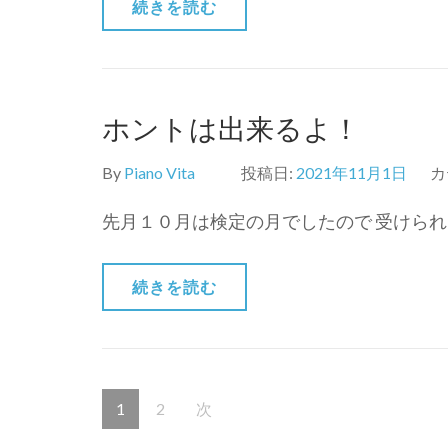
続きを読む
ホントは出来るよ！
By
Piano Vita
投稿日:
2021年11月1日
カ
先月１０月は検定の月でしたので 受けられ
続きを読む
投
固
固
1
2
次
稿
ナ
定
定