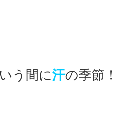
いう間に
汗
の季節！