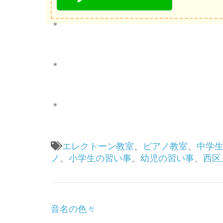
＊
＊
＊
エレクトーン教室
、
ピアノ教室
、
中学
ノ
、
小学生の習い事
、
幼児の習い事
、
西区
投
音名の色々
稿