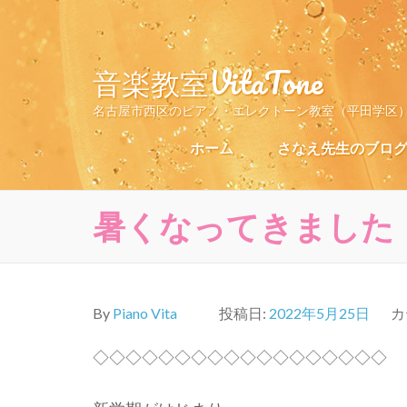
コ
ン
テ
音楽教室VitaTone
ン
ツ
名古屋市西区のピアノ・エレクトーン教室（平田学区
へ
ス
ホーム
さなえ先生のブロ
キ
ッ
プ
暑くなってきました
(Enter
を
押
す)
By
Piano Vita
投稿日:
2022年5月25日
カ
◇◇◇◇◇◇◇◇◇◇◇◇◇◇◇◇◇◇