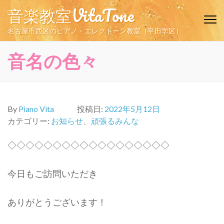
コ
音楽教室VitaTone
ン
テ
名古屋市西区のピアノ・エレクトーン教室（平田学区）
ン
ツ
音名の色々
へ
ス
キ
ッ
By
Piano Vita
投稿日:
2022年5月12日
プ
カテゴリー:
お知らせ
、
頑張るみんな
(Enter
を
◇◇◇◇◇◇◇◇◇◇◇◇◇◇◇◇◇◇
押
す)
今日もご訪問いただき
ありがとうございます！