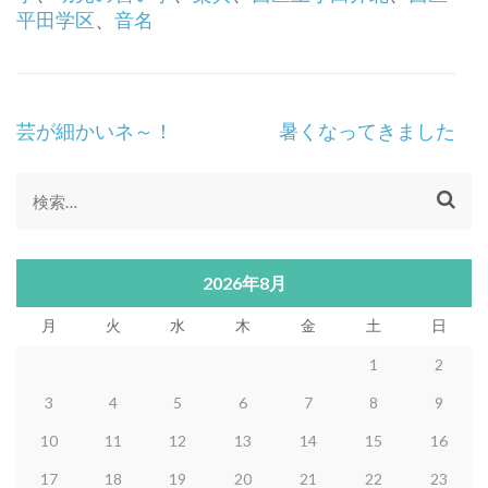
平田学区
、
音名
投
芸が細かいネ～！
暑くなってきました
稿
ナ
ビ
検
ゲ
索:
ー
シ
2026年8月
ョ
月
火
水
木
金
土
日
ン
1
2
3
4
5
6
7
8
9
10
11
12
13
14
15
16
17
18
19
20
21
22
23