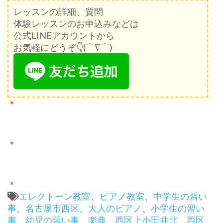
レッスンの詳細、質問
体験レッスンのお申込みなどは
公式LINEアカウントから
お気軽にどうぞ👇(⌒∇⌒)
＊
＊
＊
エレクトーン教室
、
ピアノ教室
、
中学生の習い
事
、
名古屋市西区
、
大人のピアノ
、
小学生の習い
事
、
幼児の習い事
、
楽典
、
西区上小田井北
、
西区