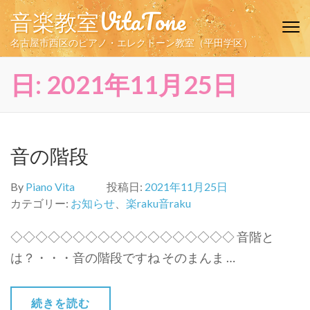
コ
音楽教室VitaTone
ン
テ
名古屋市西区のピアノ・エレクトーン教室（平田学区）
ン
ツ
日:
2021年11月25日
へ
ス
キ
ッ
音の階段
プ
(Enter
By
Piano Vita
投稿日:
2021年11月25日
を
カテゴリー:
お知らせ
、
楽raku音raku
押
す)
◇◇◇◇◇◇◇◇◇◇◇◇◇◇◇◇◇◇ 音階と
は？・・・音の階段ですね そのまんま …
続きを読む