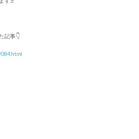
ます♬
記事👇
9084.html