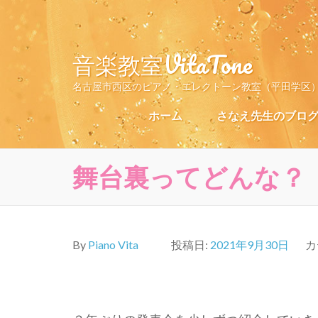
コ
ン
テ
音楽教室VitaTone
ン
ツ
名古屋市西区のピアノ・エレクトーン教室（平田学区
へ
ス
ホーム
さなえ先生のブロ
キ
ッ
プ
舞台裏ってどんな？
(Enter
を
押
す)
By
Piano Vita
投稿日:
2021年9月30日
カ