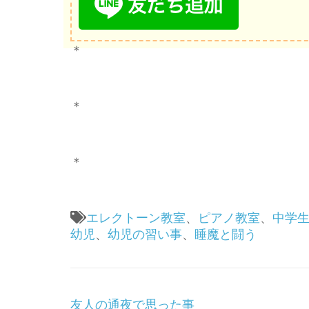
＊
＊
＊
エレクトーン教室
、
ピアノ教室
、
中学
幼児
、
幼児の習い事
、
睡魔と闘う
投
友人の通夜で思った事