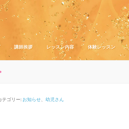
）
グ
講師挨拶
レッスン内容
体験レッスン
・
カテゴリー:
お知らせ
、
幼児さん