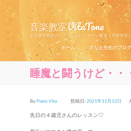
コ
ン
テ
音楽教室VitaTone
ン
ツ
名古屋市西区のピアノ・エレクトーン教室（平田学区
へ
ス
ホーム
さなえ先生のブロ
キ
ッ
プ
睡魔と闘うけど・・
(Enter
を
押
す)
By
Piano Vita
投稿日:
2021年11月12日
先日の４歳児さんのレッスン♡