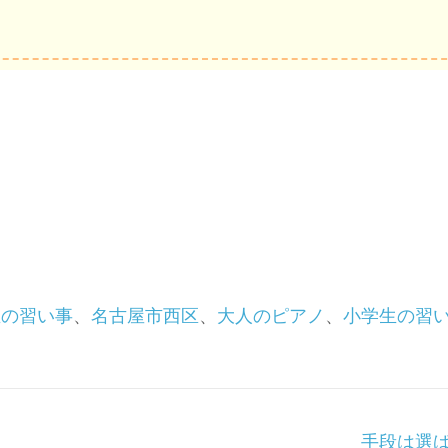
生の習い事
、
名古屋市西区
、
大人のピアノ
、
小学生の習
手段は選