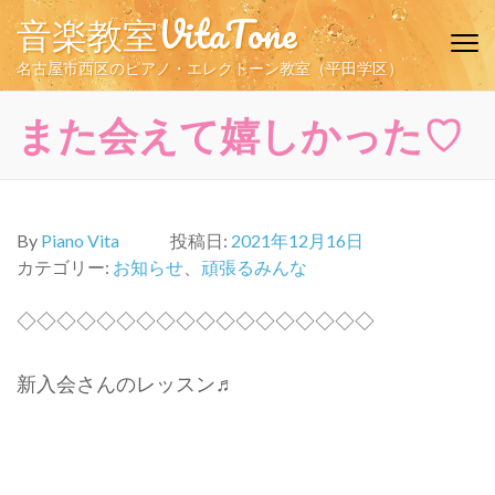
コ
音楽教室VitaTone
ン
テ
名古屋市西区のピアノ・エレクトーン教室（平田学区）
ン
ツ
また会えて嬉しかった♡
へ
ス
キ
ッ
By
Piano Vita
投稿日:
2021年12月16日
プ
カテゴリー:
お知らせ
、
頑張るみんな
(Enter
を
◇◇◇◇◇◇◇◇◇◇◇◇◇◇◇◇◇◇
押
す)
新入会さんのレッスン♬