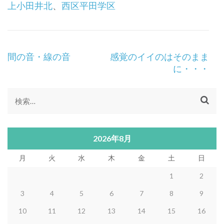
上小田井北
、
西区平田学区
投
間の音・線の音
感覚のイイのはそのまま
稿
に・・・
ナ
ビ
ゲ
検
ー
索:
シ
ョ
2026年8月
ン
月
火
水
木
金
土
日
1
2
3
4
5
6
7
8
9
10
11
12
13
14
15
16