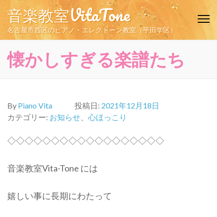
コ
音楽教室VitaTone
ン
テ
名古屋市西区のピアノ・エレクトーン教室（平田学区）
ン
ツ
懐かしすぎる楽譜たち
へ
ス
キ
ッ
By
Piano Vita
投稿日:
2021年12月18日
プ
カテゴリー:
お知らせ
、
心ほっこり
(Enter
を
◇◇◇◇◇◇◇◇◇◇◇◇◇◇◇◇◇◇
押
す)
音楽教室Vita-Tone には
嬉しい事に長期にわたって