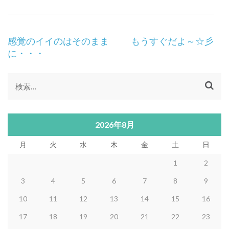
投
感覚のイイのはそのまま
もうすぐだよ～☆彡
稿
に・・・
ナ
ビ
ゲ
検
ー
索:
シ
ョ
2026年8月
ン
月
火
水
木
金
土
日
1
2
3
4
5
6
7
8
9
10
11
12
13
14
15
16
17
18
19
20
21
22
23