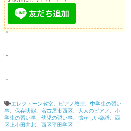
＊
＊
＊
エレクトーン教室
、
ピアノ教室
、
中学生の習い
事
、
保存状態
、
名古屋市西区
、
大人のピアノ
、
小
学生の習い事
、
幼児の習い事
、
懐かしい楽譜
、
西
区上小田井北
、
西区平田学区