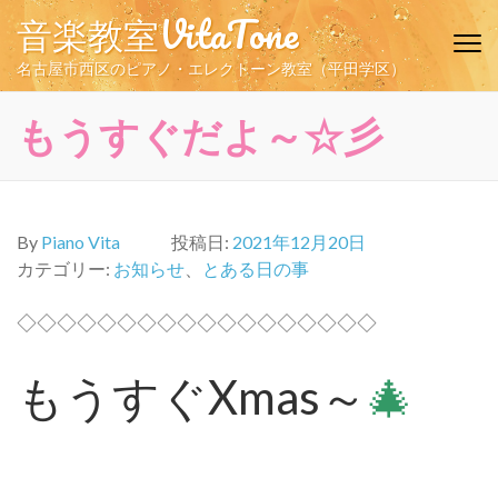
コ
音楽教室VitaTone
ン
テ
名古屋市西区のピアノ・エレクトーン教室（平田学区）
ン
ツ
もうすぐだよ～☆彡
へ
ス
キ
ッ
By
Piano Vita
投稿日:
2021年12月20日
プ
カテゴリー:
お知らせ
、
とある日の事
(Enter
を
◇◇◇◇◇◇◇◇◇◇◇◇◇◇◇◇◇◇
押
す)
もうすぐXmas～
🎄