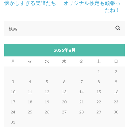
投
懐かしすぎる楽譜たち
オリジナル検定も頑張っ
稿
たね！
ナ
ビ
ゲ
検
ー
索:
シ
ョ
2026年8月
ン
月
火
水
木
金
土
日
1
2
3
4
5
6
7
8
9
10
11
12
13
14
15
16
17
18
19
20
21
22
23
24
25
26
27
28
29
30
31